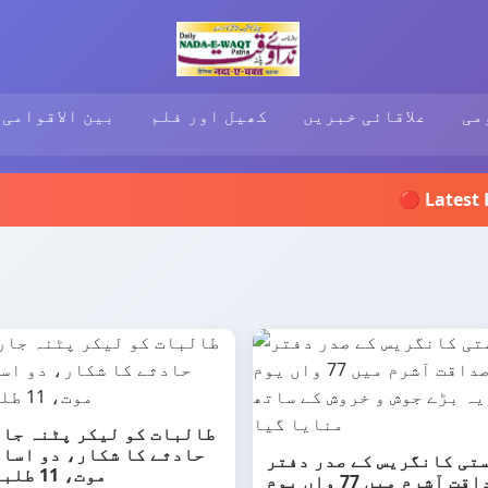
می
علاقائی خبریں
کھیل اور فلم
بین الاقوامی
طالبات کو لیکر پٹنہ جار
حادثے کا شکار، دو اسات
تی کانگریس کے صدر دفتر
موت، 11 طلبہ زخمی
صداقت آشرم میں 77 واں یوم