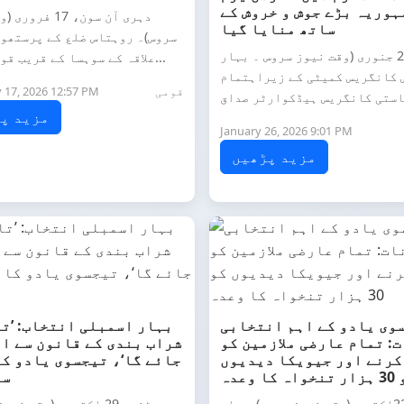
ہوریہ بڑے جوش و خروش کے
دہری آن سون، 17 
ساتھ منایا گیا
سروس)۔ روہتاس ضلع کے پرستھو
پٹنہ، 26 جنوری (وقت نیوز سروس ۔ بہار
علاقہ کے سوہسا کے قریب قومی شاہر...
 کانگریس کمیٹی کے زیراہتمام
قومی
 17, 2026 12:57 PM
مزید پ
January 26, 2026 9:01 PM
مزید پڑھیں
وی یادو کے اہم انتخابی
بہار اسمبلی انتخاب: ’ت
ت: تمام عارضی ملازمین کو
شراب بندی کے قانون سے ال
کرنے اور جیویکا دیدیوں
جائے گا‘، تیجسوی یادو ک
اہ کا وعدہ
سے
پٹنہ،22اکتوبر(وقت نیوز سروس)۔بہار
پٹنہ، 29 اکتوبر (وقت ن