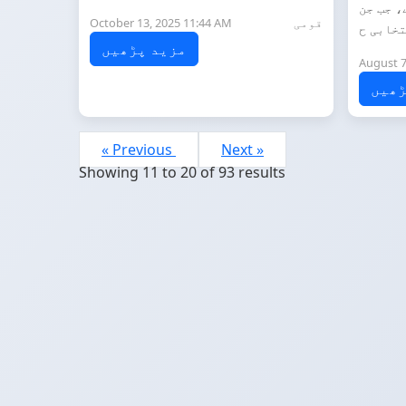
، جب جن
قومی
October 13, 2025 11:44 AM
مزید پڑھیں
August 7
ڑھیں
« Previous
Next »
Showing
11
to
20
of
93
results