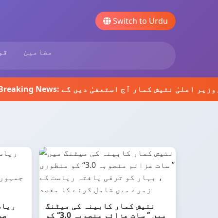
Switch to Urdu
مضامین
قو
نتیش کمار کابینہ کی میٹنگ
ریاس
میں ’’ سات عزائم منصوبہ 3.0‘‘ کو