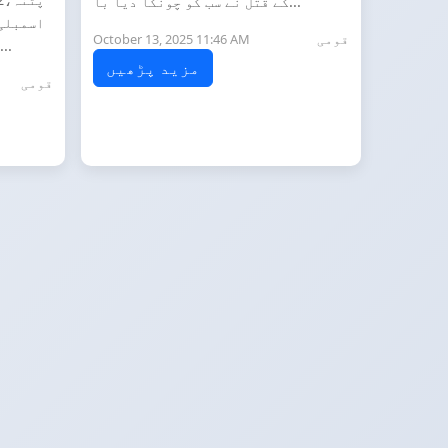
کے قتل نے سب کو چونکا دیا با...
اسمبلی 
قومی
October 13, 2025 11:46 AM
لیڈر اور سابق نائب وزیر اعلیٰ...
مزید پڑھیں
قومی