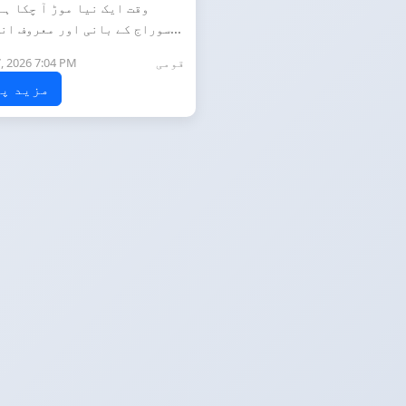
وقت ایک نیا موڑ آ چکا ہے
سوراج کے بانی اور معروف انتخابی ح...
قومی
, 2026 7:04 PM
مزید پ