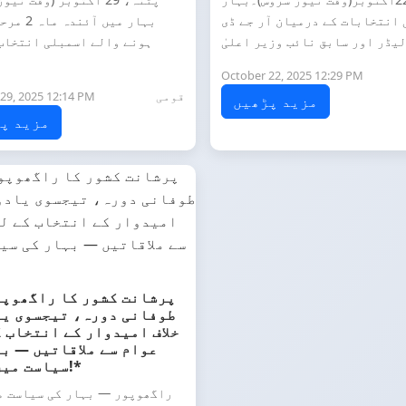
انتخابات کے درمیان آر جے ڈی
بہار میں آ
ہونے والے اسمبلی انتخاب
October 22, 2025 12:29 PM
قومی
29, 2025 12:14 PM
مزید پڑھیں
مزید پ
پرشانت کشور کا راگھوپو
طوفانی دورہ، تیجسوی یا
خلاف امیدوار کے انتخاب 
عوام سے ملاقاتیں — ب
سیاست میں ہلچل!*