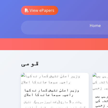
View ePapers
Home
قومی
وزیر اعلیٰ نتیش کمار نے کیا
راجیہ سبھا جانے کا اعلان
ہی بس
ذہ کی
پٹنہ، 5 مارچ (وقت نیوز سروس)۔ نتیش
کمار نے بہار میں سیاسی قیاس آرائیوں