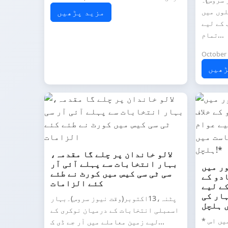
ئندہ ماہ 2 مرحلوں میں
مزید پڑھیں
 کے لیے
تمام...
October 
ڑھیں
لالو خاندان پر چلے گا مقدمہ،
بہار انتخابات سے پہلے آئی آر
ر میں
سی ٹی سی کیس میں کورٹ نے طئے
دو کے
کئے الزامات
کے لیے
ہار کی
پٹنہ،13اکتوبر(وقت نیوز سروس)۔بہار
اسمبلی انتخابات کے درمیان نوکری کے
* راگھوپور — بہار کی سیاست میں اس
لیے زمین معاملے میں آر جے ڈی ک...