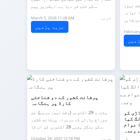
فروری (وقت نیوز
کو ختم کر دیا ہے۔ایکس پر پوس...
ا تھانہ
قومی
March 5, 2026 11:28 AM
مزید پڑھیں
February
ڑھیں
پرشانت کشور کے دو شناختی
کارڈ پر ہنگامہ
اڑی کو
پٹنہ، 29 اکتوبر (وقت نیوز سروس)۔جن
گ کیا
سوراج پارٹی کے سربراہ پرشانت کشور
ا عوام
کو منگل یعنی 28 اکتوبر کو ان کا...
 وعدہ
قومی
October 29, 2025 12:18 PM
یوز سروس)۔