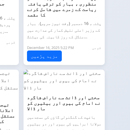
منظوری ، بہار کو ترقی یافتہ
جم
ریاست کے زمرے میں شامل کرنے
کا مقصد
پٹنہ، 16 دسمبر (وقت نیوز سروس)۔ بہار
پردیش
کے وزیر اعلی نتیش کمار کی صدارت میں
ریاستی کانگریس ہیڈکوارٹر صداق...
منگل کے روز کابینہ کی میٹنگ...
قومی
قومی
December 16, 2025 5:22 PM
مزید پڑھیں
سختی اور ڈانٹ سے ناراض شاگرد
نے امام کی بیوی اور بیٹیوں کو
تیجس
مار ڈالا
اعلانا
مستقل 
باغپت کے گنگنولی گاؤں کی مسجدمیں
کو 30 ہزار تنخو
مولانا ابراہیم کی بیوی اور دو بیٹیوں